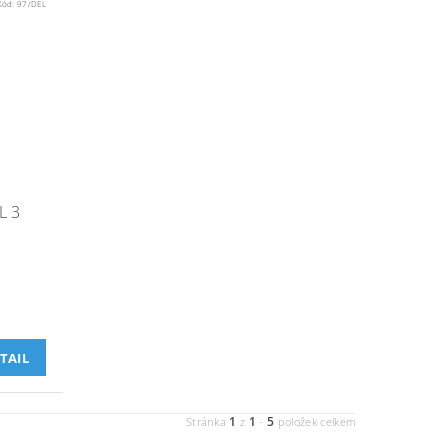
Kód:
97/DEL
L 3
m
TAIL
1
1
5
Stránka
z
-
položek celkem