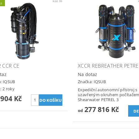
Kód:
99
ka
2 CCR CE
XCCR REBREATHER PETRE
taz
Na dotaz
a:
IQSUB
Značka:
IQSUB
: 2 roky
Expediční autonomní přístroj s
uzavřeným okruhem počítače
 904 Kč
Shearwater PETREL 3
277 816 Kč
od
DE