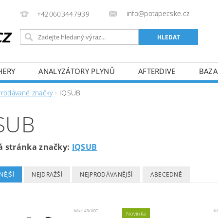
info@potapecske.cz
+420603447939
HERY
ANALYZÁTORY PLYNŮ
AFTERDIVE
BAZA
ŠENÍ SPOTŘEBITELSKÝCH SPORŮ
Prodávané značky
IQSUB
SUB
 stránka značky:
IQSUB
NĚJŠÍ
NEJDRAŽŠÍ
NEJPRODÁVANĚJŠÍ
ABECEDNĚ
Kód:
43/XCC
K
Novinka