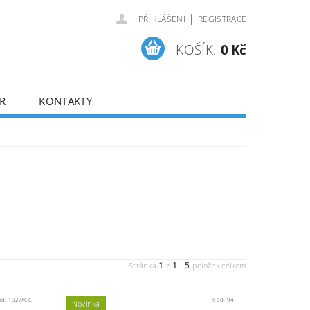
|
PŘIHLÁŠENÍ
REGISTRACE
KOŠÍK:
0 Kč
R
KONTAKTY
1
1
5
Stránka
z
-
položek celkem
ód:
102/XCC
Kód:
94
Novinka