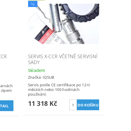
Tip
CCR
SERVIS X-CCR VČETNĚ SERVISNÍ
SADY
Skladem
Značka:
IQSUB
Servis podle CE certifikace po 12-ti
barvách
měsících nebo 100 hodinách
e zipem
používání.
11 318 Kč
TAIL