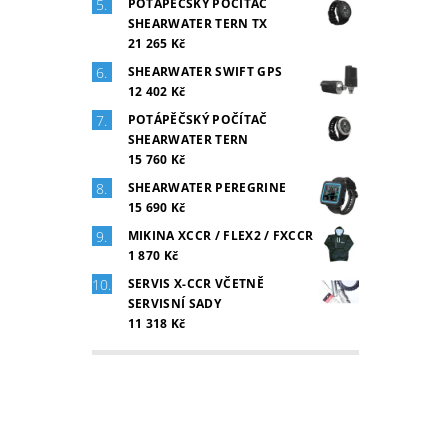
POTÁPĚČSKÝ POČÍTAČ
SHEARWATER TERN TX
21 265 Kč
SHEARWATER SWIFT GPS
12 402 Kč
POTÁPĚČSKÝ POČÍTAČ
SHEARWATER TERN
15 760 Kč
SHEARWATER PEREGRINE
15 690 Kč
MIKINA XCCR / FLEX2 / FXCCR
1 870 Kč
SERVIS X-CCR VČETNĚ
SERVISNÍ SADY
11 318 Kč