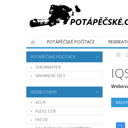
POTÁPĚČSKÉ POČÍTAČE
REBREAT
OBCHODNÍ PODMÍNKY
MIMOSOUDNÍ ŘE
POTÁPĚČSKÉ POČÍTAČE
SHEARWATER
IQ
NÁHRADNÍ DÍLY
Webová
REBREATHERY
XCCR
NEJLEV
FLEX2 CCR
FXCCR
Tip