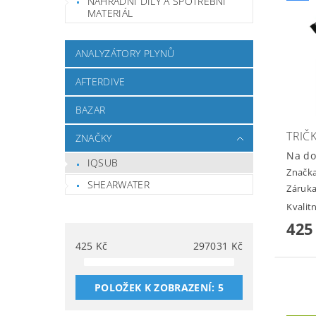
NÁHRADNÍ DÍLY A SPOTŘEBNÍ
MATERIÁL
ANALYZÁTORY PLYNŮ
AFTERDIVE
BAZAR
TRIČK
ZNAČKY
Na do
IQSUB
Značk
SHEARWATER
Záruka
Kvalit
425
425
Kč
297031
Kč
POLOŽEK K ZOBRAZENÍ:
5