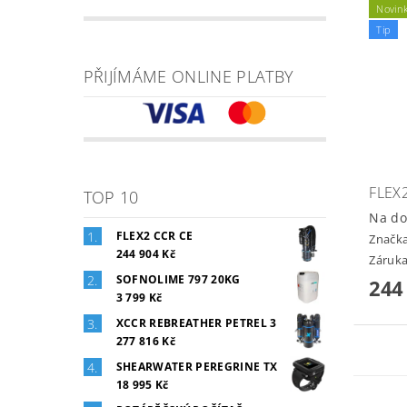
Novin
Tip
PŘIJÍMÁME ONLINE PLATBY
FLEX
TOP 10
Na do
FLEX2 CCR CE
Značk
244 904 Kč
Záruka
SOFNOLIME 797 20KG
244
3 799 Kč
XCCR REBREATHER PETREL 3
277 816 Kč
SHEARWATER PEREGRINE TX
18 995 Kč