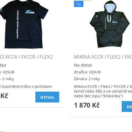
Tip
O XCCR / FXCCR / FLEX2
MIKINA XCCR / FLEX2 / FX
taz
Na dotaz
a:
IQSUB
Značka:
IQSUB
: 2 roky
Záruka: 2 roky
ní bavlněné tričko s potiskem
Mikina XCCR / Flex2 / FXCCR v 
černá nebo bílá a ve variantě s
 Kč
nebo bez zipu ("klokanka")
DETAIL
1 870 Kč
DE